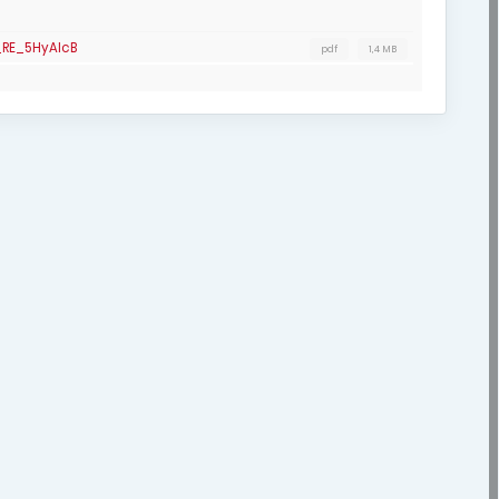
RE_5HyAIcB
pdf
1,4 MB