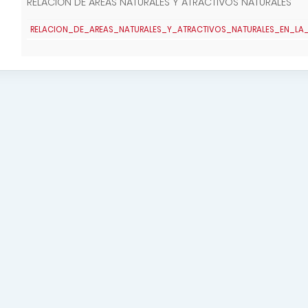
RELACIÓN DE AREAS NATURALES Y ATRACTIVOS NATURALES
RELACION_DE_AREAS_NATURALES_Y_ATRACTIVOS_NATURALES_EN_LA_